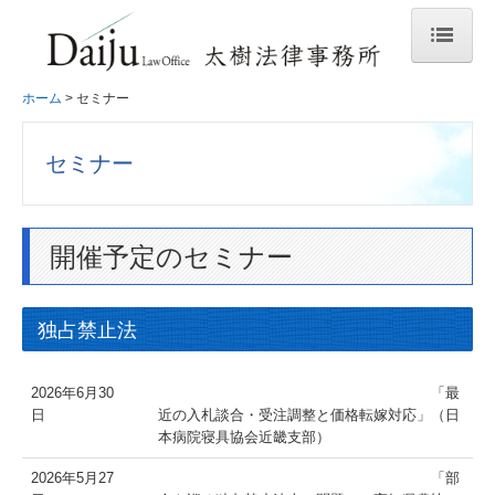
ホーム
ホーム
セミナー
事務所概要
セミナー
事務所紹介
業務分野
開催予定のセミナー
主な取扱事件
主な業務内容
独占禁止法
弁護士紹介
2026年6月30
「最
著書・論文
日
近の入札談合・受注調整と価格転嫁対応」（日
本病院寝具協会近畿支部）
セミナー
2026年5月27
「部
会員専用