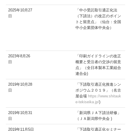
2025年10月27
「中小受託取引適正化法
日
（下請法）の改正のポイン
トと留意点」（仙台：全国
中小企業団体中央会）
2023年8月26
「印刷ガイドラインの改正
日
概要と受注者の交渉の留意
点」（全日本製本工業組合
連合会)
2019年10月28
「下請取引適正化推進シン
日
ポジウム２０１９」（名古
屋会場
https://www.shitauk
e-tekiseika.jp/
)
2019年10月31
「新潟県ＪＡ下請法研修」
日
（ＪＡ新潟県中央会 )
2019年11月5日
「下請取引適正化セミナー