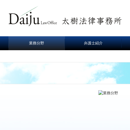
業務分野
弁護士紹介
主な取扱事件
主な業務内容
著書・論文