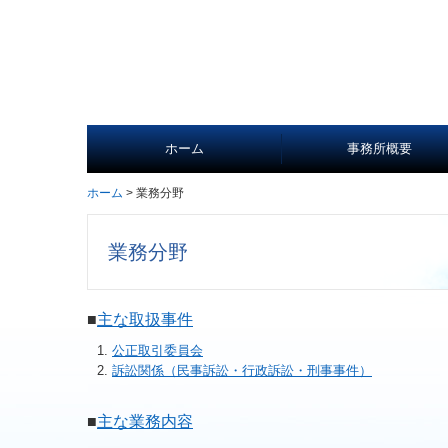
ホーム
事務所概要
ホーム
業務分野
事務所紹介
業務分野
■
主な取扱事件
公正取引委員会
訴訟関係（民事訴訟・行政訴訟・刑事事件）
■
主な業務内容